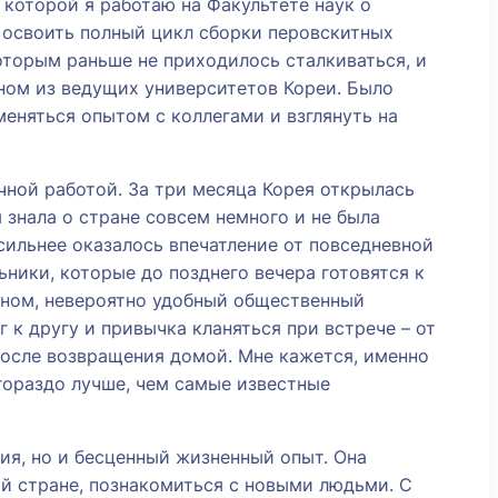
 которой я работаю на Факультете наук о
 освоить полный цикл сборки перовскитных
оторым раньше не приходилось сталкиваться, и
дном из ведущих университетов Кореи. Было
меняться опытом с коллегами и взглянуть на
чной работой. За три месяца Корея открылась
 знала о стране совсем немного и не была
сильнее оказалось впечатление от повседневной
ники, которые до позднего вечера готовятся к
меном, невероятно удобный общественный
 к другу и привычка кланяться при встрече – от
после возвращения домой. Мне кажется, именно
гораздо лучше, чем самые известные
ия, но и бесценный жизненный опыт. Она
ой стране, познакомиться с новыми людьми. С