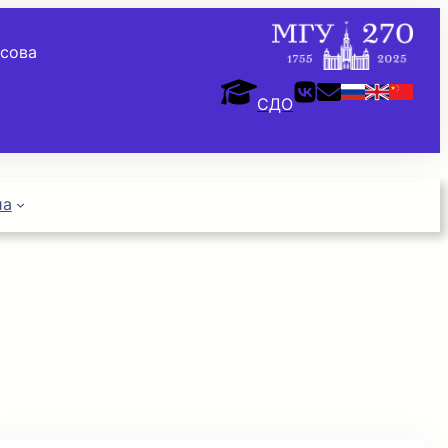
осова
СДО
иа