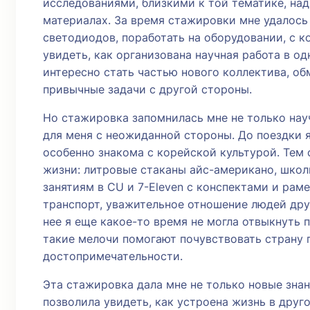
исследованиями, близкими к той тематике, над
материалах. За время стажировки мне удалось
светодиодов, поработать на оборудовании, с к
увидеть, как организована научная работа в о
интересно стать частью нового коллектива, об
привычные задачи с другой стороны.
Но стажировка запомнилась мне не только нау
для меня с неожиданной стороны. До поездки я
особенно знакома с корейской культурой. Тем 
жизни: литровые стаканы айс-американо, школь
занятиям в CU и 7-Eleven с конспектами и ра
транспорт, уважительное отношение людей друг
нее я еще какое-то время не могла отвыкнуть 
такие мелочи помогают почувствовать страну 
достопримечательности.
Эта стажировка дала мне не только новые знан
позволила увидеть, как устроена жизнь в друг