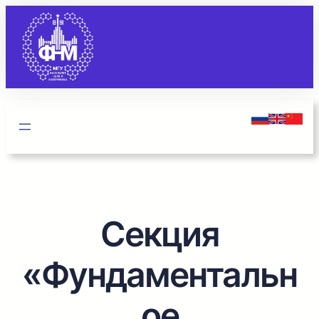
Перейти
к
содержимому
Секция
«Фундаментальн
ое