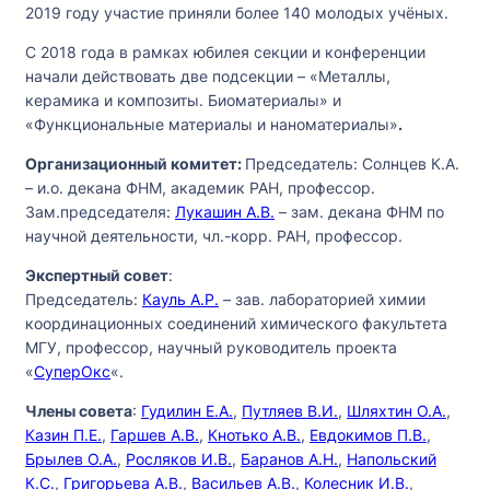
2019 году участие приняли более 140 молодых учёных.
C 2018 года в рамках юбилея секции и конференции
начали действовать две подсекции – «Металлы,
керамика и композиты. Биоматериалы» и
«Функциональные материалы и наноматериалы»
.
Организационный комитет
:
Председатель: Солнцев К.А.
– и.о. декана ФНМ, академик РАН, профессор.
Зам.председателя:
Лукашин А.В.
– зам. декана ФНМ по
научной деятельности, чл.-корр. РАН, профессор.
Экспертный совет
:
Председатель:
Кауль А.Р.
– зав. лабораторией химии
координационных соединений химического факультета
МГУ, профессор, научный руководитель проекта
«
СуперОкс
«.
Члены совета
:
Гудилин Е.А.
,
Путляев В.И.
,
Шляхтин О.А.
,
Казин П.Е.
,
Гаршев А.В.
,
Кнотько А.В.
,
Евдокимов П.В.
,
Брылев О.А.
,
Росляков И.В.
,
Баранов А.Н.
,
Напольский
К.С.
,
Григорьева А.В.
,
Васильев А.В.
,
Колесник И.В.
,