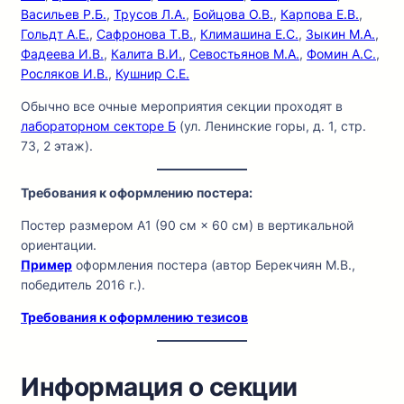
Васильев Р.Б.
,
Трусов Л.А.
,
Бойцова О.В.
,
Карпова Е.В.
,
Гольдт А.Е.
,
Сафронова Т.В.
,
Климашина Е.С.
,
Зыкин М.А.
,
Фадеева И.В.
,
Калита В.И.
,
Севостьянов М.А.
,
Фомин А.С.
,
Росляков И.В.
,
Кушнир С.Е.
Обычно все очные мероприятия секции проходят в
лабораторном секторе Б
(ул. Ленинские горы, д. 1, стр.
73, 2 этаж).
Требования к оформлению постера:
Постер размером A1 (90 см × 60 см) в вертикальной
ориентации.
Пример
оформления постера (автор Берекчиян М.В.,
победитель 2016 г.).
Требования к оформлению тезисов
Информация о секции