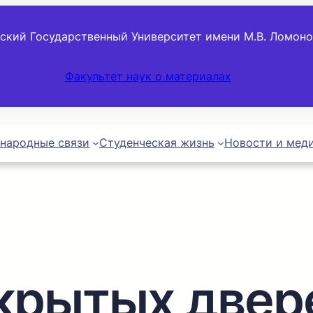
ский Государственный Университет имени М.В. Ломон
Факультет наук о материалах
народные связи
Студенческая жизнь
Новости и мед
крытых двер