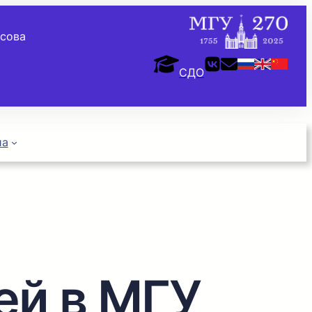
осова
СДО
иа
ей в МГУ